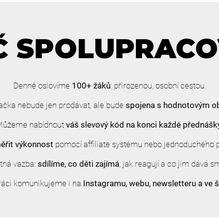
 SPOLUPRAC
Denně oslovíme
100+ žáků
: přirozenou, osobní cestou.
ačka nebude jen prodávat, ale bude
spojena s hodnotovým 
ůžeme nabídnout
váš slevový kód na konci každé přednášk
řit výkonnost
pomocí affiliate systému nebo jednoduchého 
tná vazba:
sdílíme, co děti zajímá
, jak reagují a co jim dává s
ráci komunikujeme i na
Instagramu, webu, newsletteru a ve š