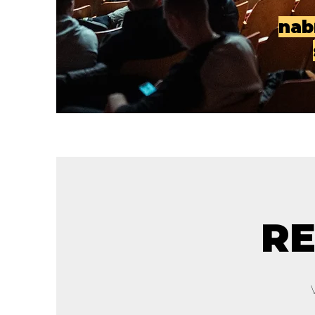
nab
RE