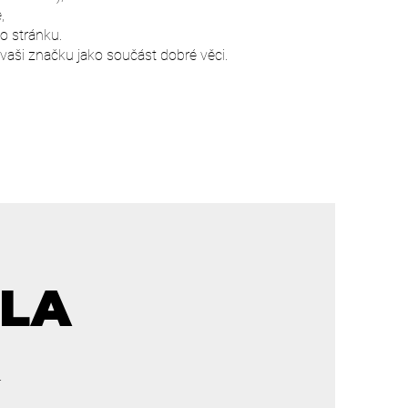
,
o stránku.
vaši značku jako součást dobré věci.
SLA
.
​