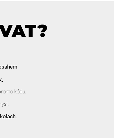
OVAT?
obsahem
.
y
.
promo kódu.
mysl.
kolách.