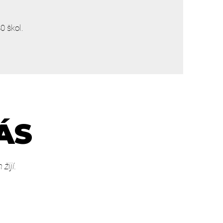
0 škol.
NÁS
žijí.