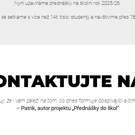
Nyní uzavíráme přednášky na školní rok 2025/26.
se setkáme s více než 14ti tisíci studenty a navštívíme přes 18
NTAKTUJTE 
ji, že i vám záleží na tom, co dnes formuje dospívající a čím 
– Patrik, autor projektu „Přednášky do škol“