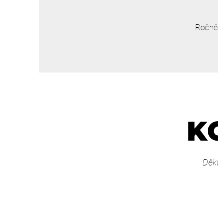
Ročně 
KO
Děku