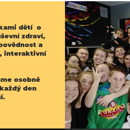
kami dětí o
ševní zdraví,
odpovědnost a
 interaktivní
jsme osobně
 každý den
í.