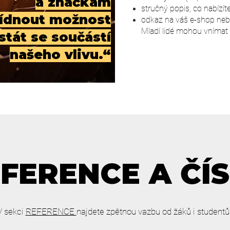
a značkám
stručný popis, co nabízíte
ídnout možnost
odkaz na váš e-shop neb
Mladí lidé mohou vnímat 
stát se součástí
našeho vlivu.
“
FERENCE A ČÍ
V sekci
REFERENCE
najdete zpětnou vazbu od žáků i studentů