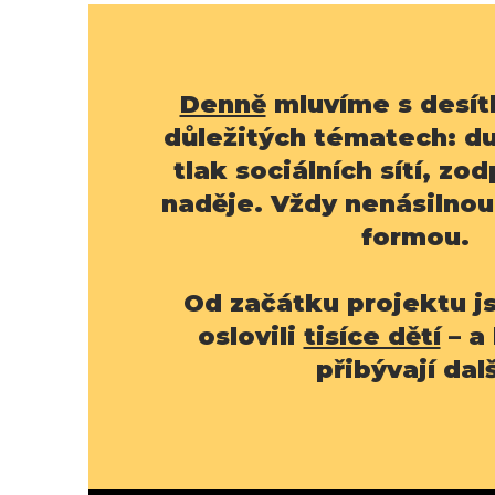
Denně
mluvíme s desít
důležitých tématech: du
tlak sociálních sítí, z
naděje.
Vždy nenásilnou,
formou.
​Od začátku projektu 
oslovili
tisíce dětí
– a
přibývají dalš