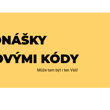
DNÁŠKY
OVÝMI KÓDY
Může tam být i ten Váš!