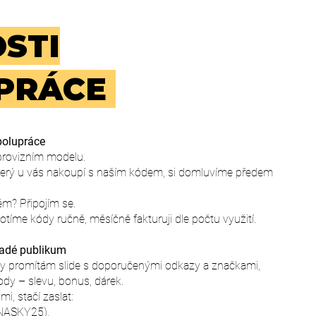
STI
PRÁCE
spolupráce
provizním modelu.
terý u vás nakoupí s naším kódem, si domluvíme předem
tém? Připojím se.
íme kódy ručně, měsíčně fakturuji dle počtu využití.
adé publikum
y promítám slide s doporučenými odkazy a značkami,
ody – slevu, bonus, dárek.
i, stačí zaslat:
DNASKY25),