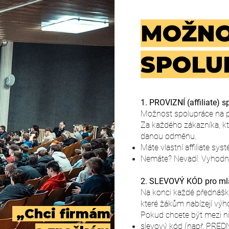
MOŽNO
SPOLU
1. PROVIZNÍ (affiliate) 
Možnost spolupráce na 
Za každého zákazníka, k
danou odměnu.
Máte vlastní affiliate sys
Nemáte? Nevadí. Vyhodnot
2. SLEVOVÝ KÓD pro ml
Na konci každé přednášk
které žákům nabízejí výh
„
Chci firmám
Pokud chcete být mezi nim
slevový kód (např. PRE