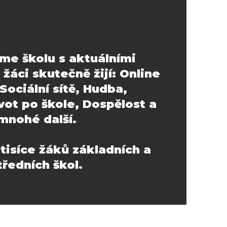
me školu s aktuálními
žáci skutečně žijí: Online
 Sociální sítě, Hudba,
ivot po škole, Dospělost a
mnohé další.
tisíce žáků základních a
tředních škol.