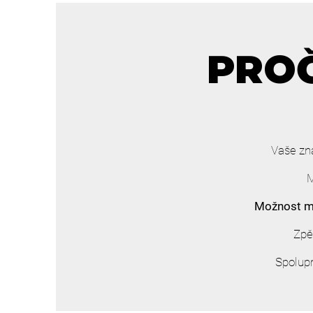
PROČ
Vaše zn
M
Možnost mě
Zpě
Spolup